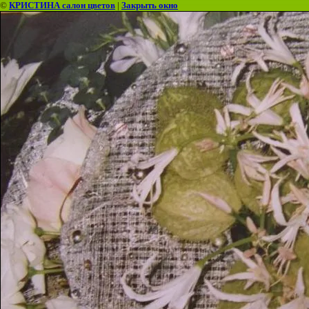
©
КРИСТИНА салон цветов
|
Закрыть окно