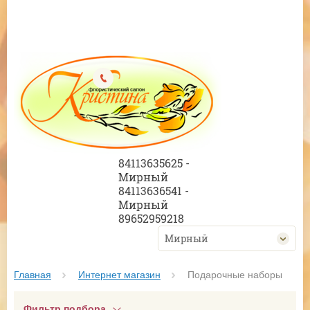
84113635625 -
Мирный
84113636541 -
Мирный
89652959218
Мирный
Главная
Интернет магазин
 Подарочные наборы
Фильтр подбора