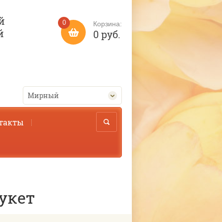
й
0
Корзина:
й
0 руб.
Мирный
такты
укет